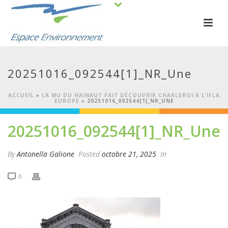
20251016_092544[1]_NR_Une
ACCUEIL
»
LA MU DU HAINAUT FAIT DÉCOUVRIR CHARLEROI À L’IFLA
EUROPE
»
20251016_092544[1]_NR_UNE
20251016_092544[1]_NR_Une
By
Antonella Galione
Posted
octobre 21, 2025
In
0