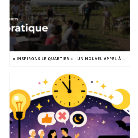
« INSPIRONS LE QUARTIER » : UN NOUVEL APPEL À PROJETS EST LANCÉ !