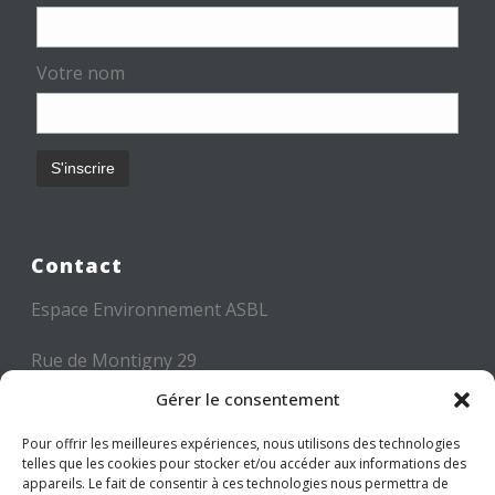
Votre nom
Contact
Espace Environnement ASBL
Rue de Montigny 29
6000 CHARLEROI
Gérer le consentement
Tél: +32 71 300 300
Pour offrir les meilleures expériences, nous utilisons des technologies
telles que les cookies pour stocker et/ou accéder aux informations des
Mail: info@espace-environnement.be
appareils. Le fait de consentir à ces technologies nous permettra de