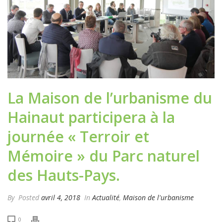
La Maison de l’urbanisme du
Hainaut participera à la
journée « Terroir et
Mémoire » du Parc naturel
des Hauts-Pays.
By
Posted
avril 4, 2018
In
Actualité
,
Maison de l'urbanisme
0