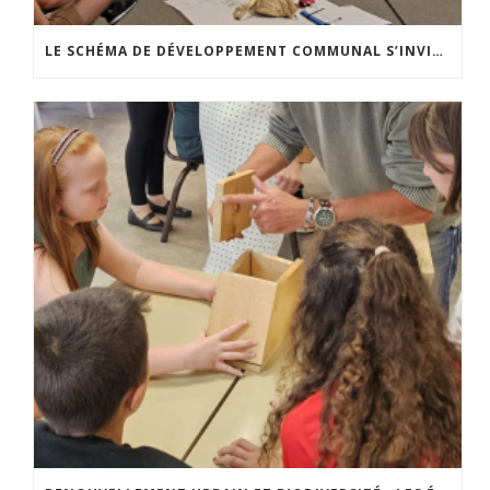
LE SCHÉMA DE DÉVELOPPEMENT COMMUNAL S’INVITE DANS LES CCATM DU HAINAUT