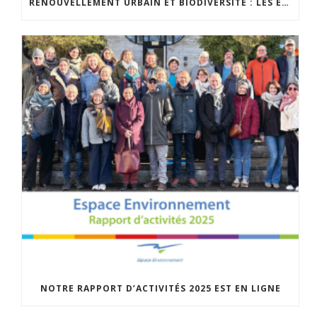
RENOUVELLEMENT URBAIN ET BIODIVERSITÉ : LES ÉLÈVES S’IMPLIQUENT CONCRÈTEMENT
NOTRE RAPPORT D’ACTIVITÉS 2025 EST EN LIGNE