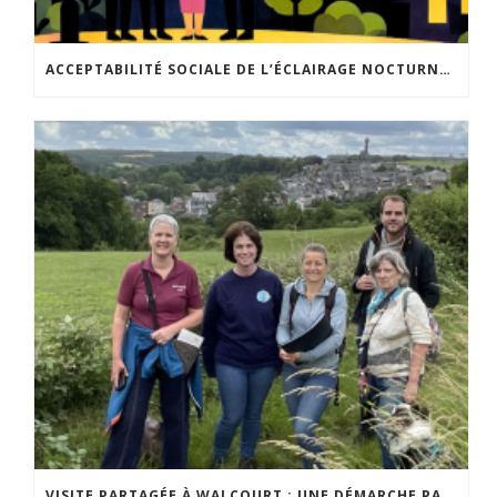
ACCEPTABILITÉ SOCIALE DE L’ÉCLAIRAGE NOCTURNE : LE REPLAY EST DISPONIBLE
VISITE PARTAGÉE À WALCOURT : UNE DÉMARCHE PARTICIPATIVE ANIMÉE PAR ESPACE ENVIRONNEMENT