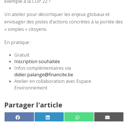
exemple à la COP 22 ?
Un atelier pour décortiquer les enjeux globaux et
envisager des pistes d’actions concrètes à la portée des
« simples » citoyens.
En pratique :
Gratuit
Inscription souhaitée
Infos complémentaires via
didier.palange@financite.be
Atelier en collaboration avec Espace
Environnement
Partager l'article
SHARE ON
SHARE ON
SHARE ON
SHARE 
FACEBOOK
LINKEDIN
WHATSAPP
EMAIL