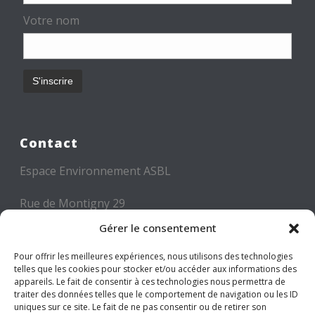
Votre nom
Contact
Espace Environnement ASBL
Rue de Montigny 29
6000 CHARLEROI
Gérer le consentement
Tél: +32 71 300 300
Pour offrir les meilleures expériences, nous utilisons des technologies
telles que les cookies pour stocker et/ou accéder aux informations des
Mail: info@espace-environnement.be
appareils. Le fait de consentir à ces technologies nous permettra de
traiter des données telles que le comportement de navigation ou les ID
TVA BE 0416.116.340
uniques sur ce site. Le fait de ne pas consentir ou de retirer son