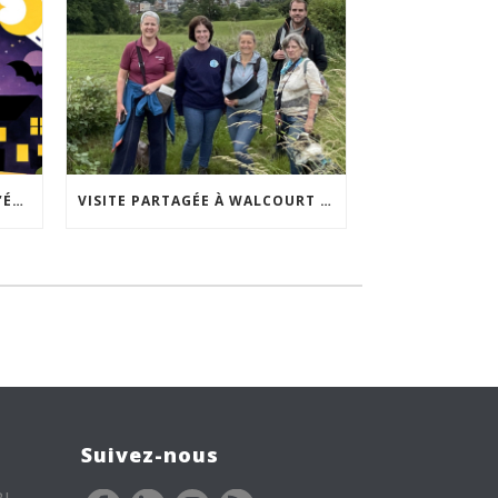
ACCEPTABILITÉ SOCIALE DE L’ÉCLAIRAGE NOCTURNE : LE REPLAY EST DISPONIBLE
VISITE PARTAGÉE À WALCOURT : UNE DÉMARCHE PARTICIPATIVE ANIMÉE PAR ESPACE ENVIRONNEMENT
Suivez-nous