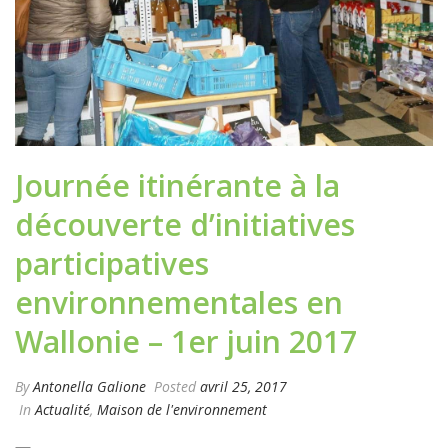
Journée itinérante à la
découverte d’initiatives
participatives
environnementales en
Wallonie – 1er juin 2017
By
Antonella Galione
Posted
avril 25, 2017
In
Actualité
,
Maison de l'environnement