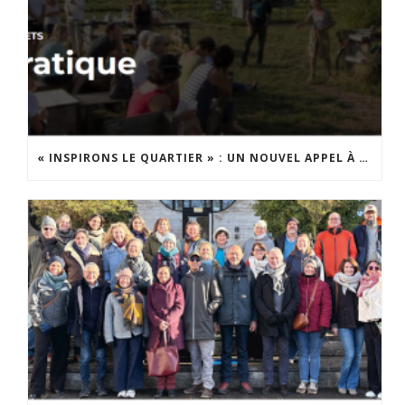
« INSPIRONS LE QUARTIER » : UN NOUVEL APPEL À PROJETS EST LANCÉ !