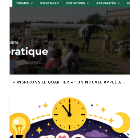
« INSPIRONS LE QUARTIER » : UN NOUVEL APPEL À PROJETS EST LANCÉ !