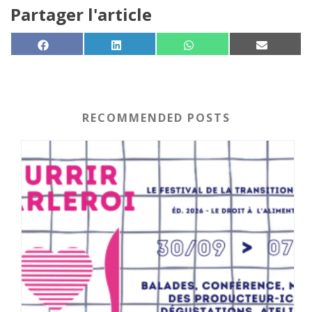
Partager l'article
SHARE ON
SHARE ON
SHARE ON
SHARE 
FACEBOOK
LINKEDIN
WHATSAPP
EMAIL
RECOMMENDED POSTS