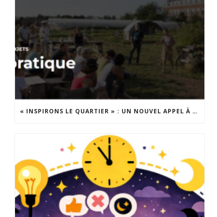
« INSPIRONS LE QUARTIER » : UN NOUVEL APPEL À PROJETS EST LANCÉ !