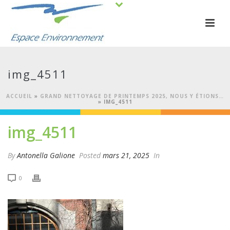
img_4511
ACCUEIL
»
GRAND NETTOYAGE DE PRINTEMPS 2025, NOUS Y ÉTIONS…
»
IMG_4511
img_4511
By
Antonella Galione
Posted
mars 21, 2025
In
0