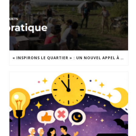
« INSPIRONS LE QUARTIER » : UN NOUVEL APPEL À PROJETS EST LANCÉ !