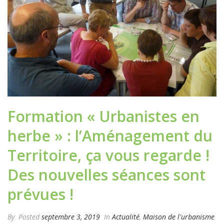
Formation « Urbanistes en
herbe » : l’Aménagement du
Territoire, ça vous regarde !
Des nouvelles séances sont
prévues !
By
Posted
septembre 3, 2019
In
Actualité
,
Maison de l'urbanisme