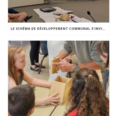
LE SCHÉMA DE DÉVELOPPEMENT COMMUNAL S’INVITE DANS LES CCATM DU HAINAUT