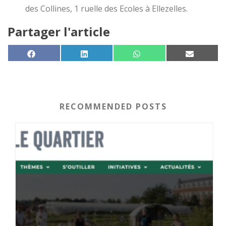
des Collines, 1 ruelle des Ecoles à Ellezelles.
Partager l'article
SHARE ON
SHARE ON
SHARE ON
SHARE 
FACEBOOK
LINKEDIN
WHATSAPP
EMAIL
RECOMMENDED POSTS