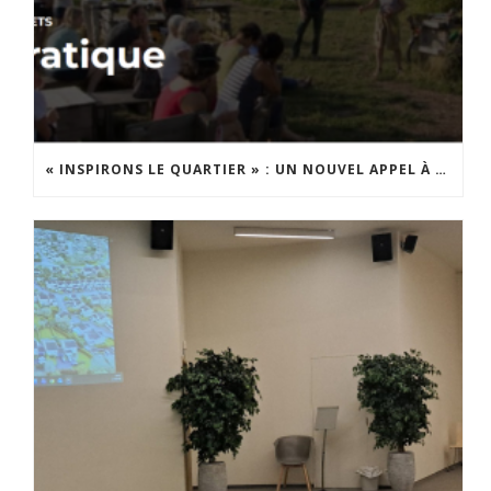
« INSPIRONS LE QUARTIER » : UN NOUVEL APPEL À PROJETS EST LANCÉ !