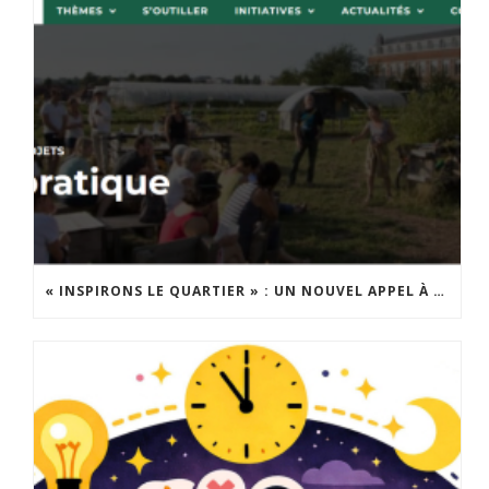
« INSPIRONS LE QUARTIER » : UN NOUVEL APPEL À PROJETS EST LANCÉ !