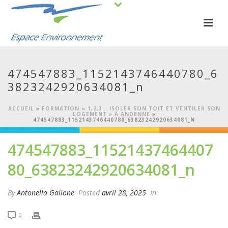
474547883_1152143746440780_6
3823242920634081_n
ACCUEIL
»
FORMATION « 1,2,3… ISOLER SON TOIT ET VENTILER SON
LOGEMENT » À ANDENNE
»
474547883_1152143746440780_63823242920634081_N
474547883_11521437464407
80_63823242920634081_n
By
Antonella Galione
Posted
avril 28, 2025
In
0