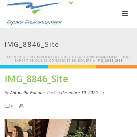
IMG_8846_Site
ACCUEIL
»
ETRE FORMATEUR CHEZ ESPACE ENVIRONNEMENT : UNE
EXPERTISE QUI SE CONSTRUIT EN ÉQUIPE
»
IMG_8846_SITE
IMG_8846_Site
By
Antonella Galione
Posted
décembre 10, 2025
In
0