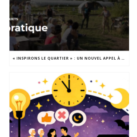
« INSPIRONS LE QUARTIER » : UN NOUVEL APPEL À PROJETS EST LANCÉ !