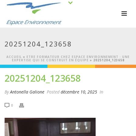
20251204_123658
ACCUEIL
»
ETRE FORMATEUR CHEZ ESPACE ENVIRONNEMENT : UNE
EXPERTISE QUI SE CONSTRUIT EN ÉQUIPE
»
20251204_123658
20251204_123658
By
Antonella Galione
Posted
décembre 10, 2025
In
0