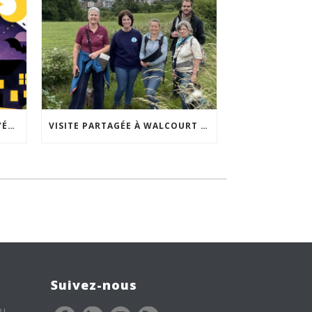
ACCEPTABILITÉ SOCIALE DE L’ÉCLAIRAGE NOCTURNE : LE REPLAY EST DISPONIBLE
VISITE PARTAGÉE À WALCOURT : UNE DÉMARCHE PARTICIPATIVE ANIMÉE PAR ESPACE ENVIRONNEMENT
Suivez-nous