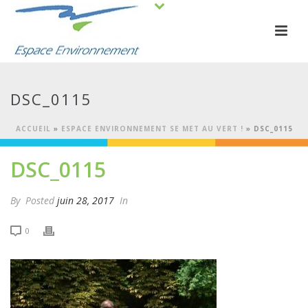
DSC_0115
ACCUEIL
»
ESPACE ENVIRONNEMENT SE MET AU VERT !
»
DSC_0115
DSC_0115
By
Posted
juin 28, 2017
In
0