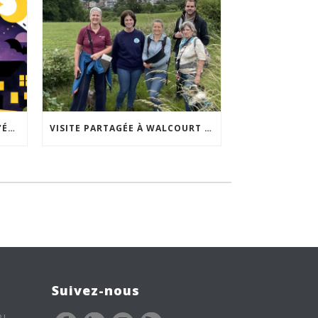
ACCEPTABILITÉ SOCIALE DE L’ÉCLAIRAGE NOCTURNE : LE REPLAY EST DISPONIBLE
VISITE PARTAGÉE À WALCOURT : UNE DÉMARCHE PARTICIPATIVE ANIMÉE PAR ESPACE ENVIRONNEMENT
Suivez-nous