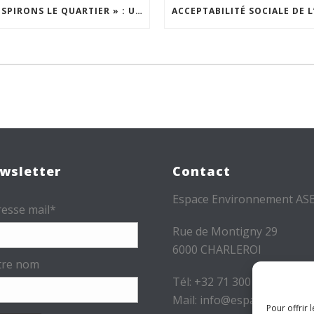
« INSPIRONS LE QUARTIER » : UN NOUVEL APPEL À PROJETS EST LANCÉ !
wsletter
Contact
Espace Environnement AS
esse mail*
Rue de Montigny 29
6000 CHARLEROI
tre nom
Tél: +32 71 300 300
Mail: info@espace-
Pour offrir 