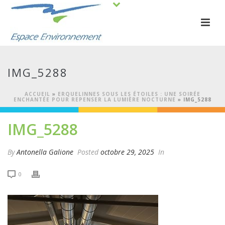
IMG_5288
ACCUEIL
»
ERQUELINNES SOUS LES ÉTOILES : UNE SOIRÉE
ENCHANTÉE POUR REPENSER LA LUMIÈRE NOCTURNE
»
IMG_5288
IMG_5288
By
Antonella Galione
Posted
octobre 29, 2025
In
0