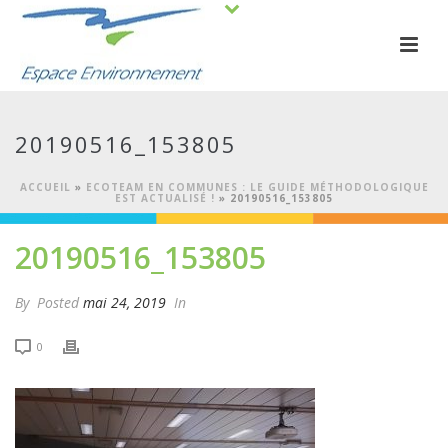
20190516_153805
ACCUEIL
»
ECOTEAM EN COMMUNES : LE GUIDE MÉTHODOLOGIQUE
EST ACTUALISÉ !
»
20190516_153805
20190516_153805
By
Posted
mai 24, 2019
In
0