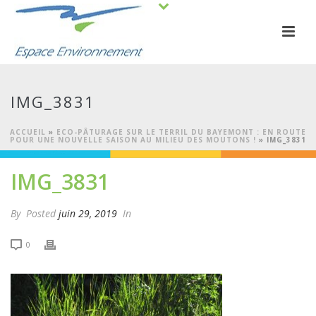
IMG_3831
ACCUEIL
»
ECO-PÂTURAGE SUR LE TERRIL DU BAYEMONT : EN ROUTE
POUR UNE NOUVELLE SAISON AU MILIEU DES MOUTONS !
»
IMG_3831
IMG_3831
By
Posted
juin 29, 2019
In
0