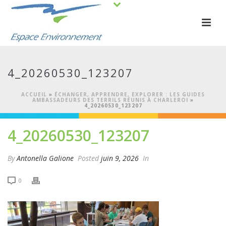
4_20260530_123207
ACCUEIL
»
ÉCHANGER, APPRENDRE, EXPLORER : LES GUIDES
AMBASSADEURS DES TERRILS RÉUNIS À CHARLEROI
»
4_20260530_123207
4_20260530_123207
By
Antonella Galione
Posted
juin 9, 2026
In
0