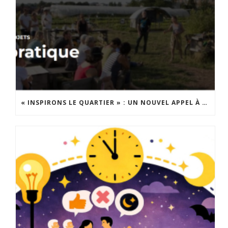
« INSPIRONS LE QUARTIER » : UN NOUVEL APPEL À PROJETS EST LANCÉ !