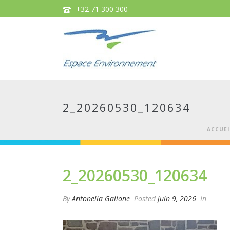
+32 71 300 300
2_20260530_120634
ACCUEI
2_20260530_120634
By
Antonella Galione
Posted
juin 9, 2026
In