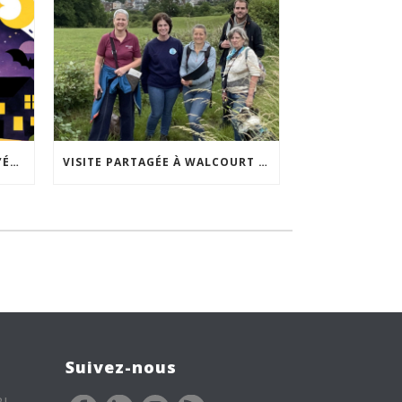
ACCEPTABILITÉ SOCIALE DE L’ÉCLAIRAGE NOCTURNE : LE REPLAY EST DISPONIBLE
VISITE PARTAGÉE À WALCOURT : UNE DÉMARCHE PARTICIPATIVE ANIMÉE PAR ESPACE ENVIRONNEMENT
Suivez-nous