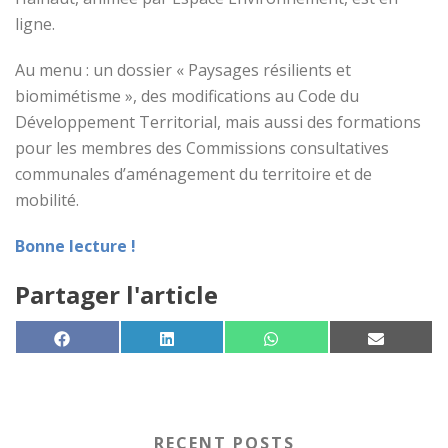
ligne.
Au menu : un dossier « Paysages résilients et
biomimétisme », des modifications au Code du
Développement Territorial, mais aussi des formations
pour les membres des Commissions consultatives
communales d’aménagement du territoire et de
mobilité.
Bonne lecture !
Partager l'article
SHARE ON
SHARE ON
SHARE ON
SHARE 
FACEBOOK
LINKEDIN
WHATSAPP
EMAIL
RECENT POSTS