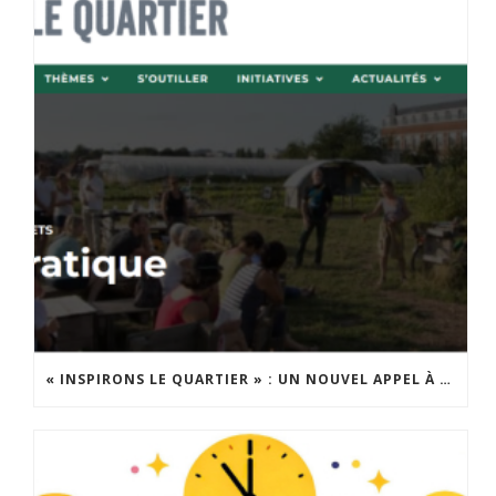
« INSPIRONS LE QUARTIER » : UN NOUVEL APPEL À PROJETS EST LANCÉ !