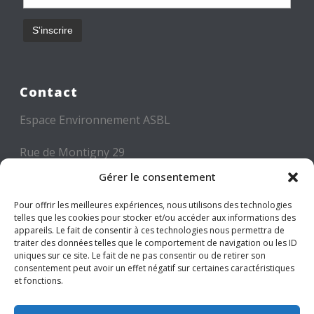
Contact
Espace Environnement ASBL
Rue de Montigny 29
6000 CHARLEROI
Gérer le consentement
Tél: +32 71 300 300
Pour offrir les meilleures expériences, nous utilisons des technologies
telles que les cookies pour stocker et/ou accéder aux informations des
Mail: info@espace-environnement.be
appareils. Le fait de consentir à ces technologies nous permettra de
traiter des données telles que le comportement de navigation ou les ID
TVA BE 0416.116.340
uniques sur ce site. Le fait de ne pas consentir ou de retirer son
consentement peut avoir un effet négatif sur certaines caractéristiques
et fonctions.
Suivez-nous