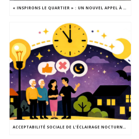
« INSPIRONS LE QUARTIER » : UN NOUVEL APPEL À PROJETS EST LANCÉ !
ACCEPTABILITÉ SOCIALE DE L’ÉCLAIRAGE NOCTURNE : LE REPLAY EST DISPONIBLE