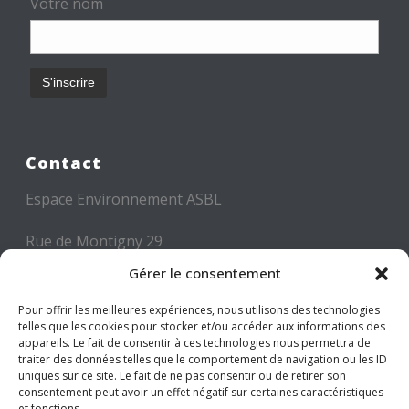
Votre nom
Contact
Espace Environnement ASBL
Rue de Montigny 29
6000 CHARLEROI
Gérer le consentement
Tél: +32 71 300 300
Pour offrir les meilleures expériences, nous utilisons des technologies
telles que les cookies pour stocker et/ou accéder aux informations des
Mail: info@espace-environnement.be
appareils. Le fait de consentir à ces technologies nous permettra de
traiter des données telles que le comportement de navigation ou les ID
TVA BE 0416.116.340
uniques sur ce site. Le fait de ne pas consentir ou de retirer son
consentement peut avoir un effet négatif sur certaines caractéristiques
et fonctions.