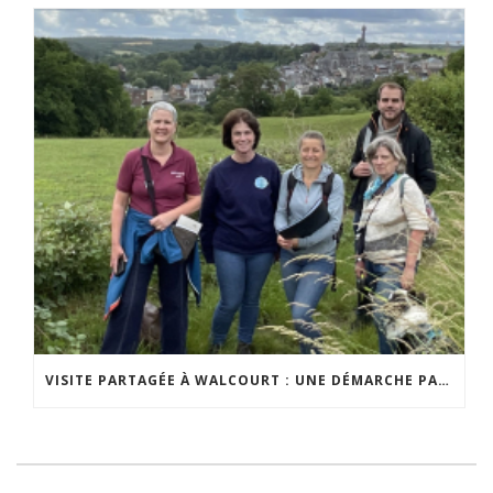
VISITE PARTAGÉE À WALCOURT : UNE DÉMARCHE PARTICIPATIVE ANIMÉE PAR ESPACE ENVIRONNEMENT