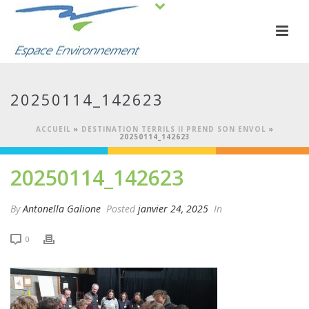
20250114_142623
ACCUEIL
»
DESTINATION TERRILS II PREND SON ENVOL
»
20250114_142623
20250114_142623
By
Antonella Galione
Posted
janvier 24, 2025
In
0