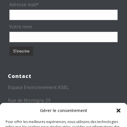
Adresse mail*
Votre nom
Contact
Espace Environnement ASBL
Rue de Montigny 29
6000 CHARLEROI
Gérer le consentement
Tél: +32 71 300 300
Pour offrir les meilleures expériences, nous utilisons des technologies
telles que les cookies pour stocker et/ou accéder aux informations des