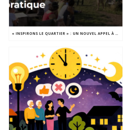
« INSPIRONS LE QUARTIER » : UN NOUVEL APPEL À PROJETS EST LANCÉ !