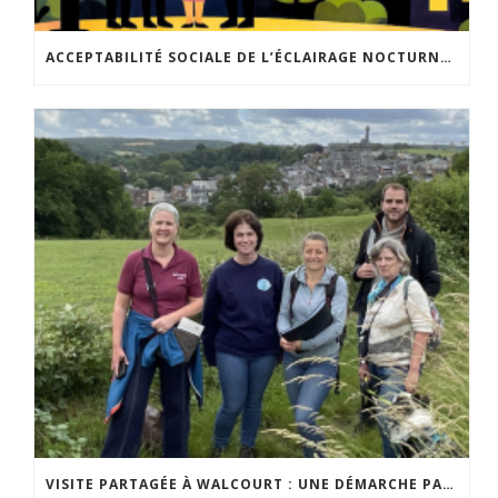
ACCEPTABILITÉ SOCIALE DE L’ÉCLAIRAGE NOCTURNE : LE REPLAY EST DISPONIBLE
VISITE PARTAGÉE À WALCOURT : UNE DÉMARCHE PARTICIPATIVE ANIMÉE PAR ESPACE ENVIRONNEMENT