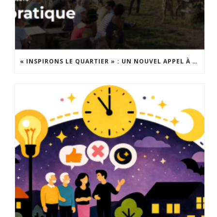
« INSPIRONS LE QUARTIER » : UN NOUVEL APPEL À PROJETS EST LANCÉ !