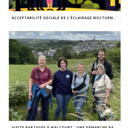
ACCEPTABILITÉ SOCIALE DE L’ÉCLAIRAGE NOCTURNE : LE REPLAY EST DISPONIBLE
VISITE PARTAGÉE À WALCOURT : UNE DÉMARCHE PARTICIPATIVE ANIMÉE PAR ESPACE ENVIRONNEMENT