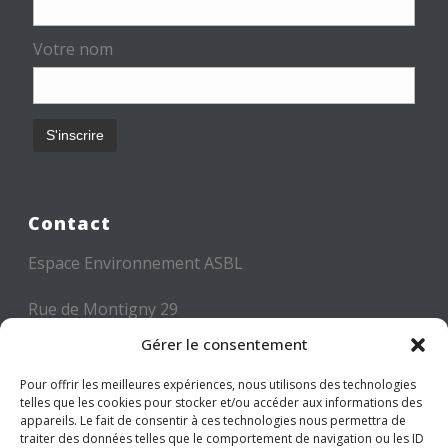
Votre nom
Contact
Espace Environnement ASBL
Rue de Montigny 29
6000 CHARLEROI
Gérer le consentement
Tél: +32 71 300 300
Pour offrir les meilleures expériences, nous utilisons des technologies
telles que les cookies pour stocker et/ou accéder aux informations des
Mail: info@espace-environnement.be
appareils. Le fait de consentir à ces technologies nous permettra de
traiter des données telles que le comportement de navigation ou les ID