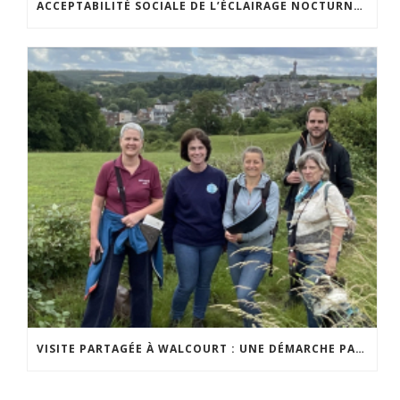
ACCEPTABILITÉ SOCIALE DE L’ÉCLAIRAGE NOCTURNE : LE REPLAY EST DISPONIBLE
VISITE PARTAGÉE À WALCOURT : UNE DÉMARCHE PARTICIPATIVE ANIMÉE PAR ESPACE ENVIRONNEMENT