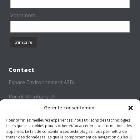
Votre nom
Contact
Espace Environnement ASBL
Rue de Montigny 29
6000 CHARLEROI
Gérer le consentement
Tél: +32 71 300 300
Pour offrir les meilleures expériences, nous utilisons des technologies
telles que les cookies pour stocker et/ou accéder aux informations des
Mail: info@espace-environnement.be
appareils. Le fait de consentir à ces technologies nous permettra de
traiter des données telles que le comportement de navigation ou les ID