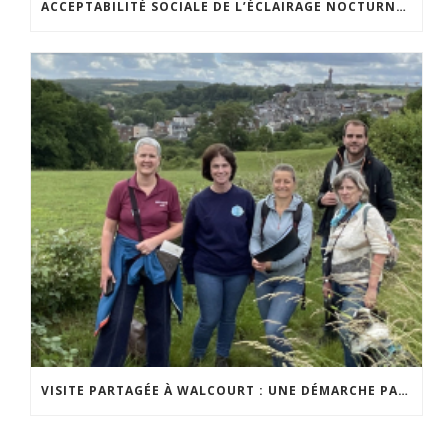
ACCEPTABILITÉ SOCIALE DE L’ÉCLAIRAGE NOCTURNE : LE REPLAY EST DISPONIBLE
VISITE PARTAGÉE À WALCOURT : UNE DÉMARCHE PARTICIPATIVE ANIMÉE PAR ESPACE ENVIRONNEMENT