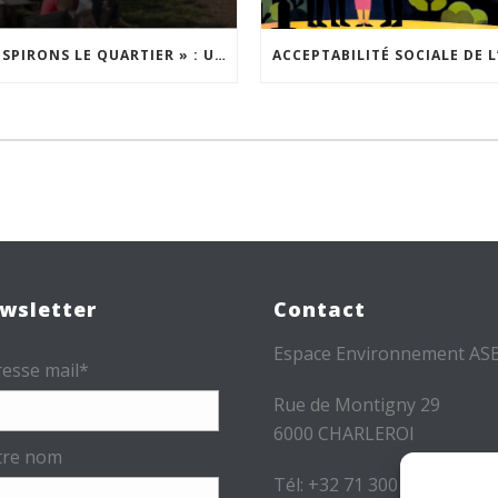
« INSPIRONS LE QUARTIER » : UN NOUVEL APPEL À PROJETS EST LANCÉ !
wsletter
Contact
Espace Environnement AS
esse mail*
Rue de Montigny 29
6000 CHARLEROI
tre nom
Tél: +32 71 300 300