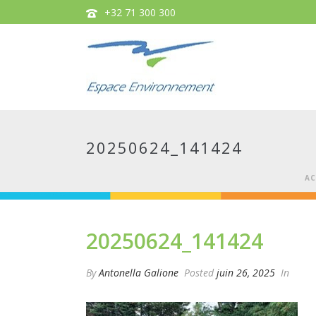
+32 71 300 300
20250624_141424
AC
20250624_141424
By
Antonella Galione
Posted
juin 26, 2025
In