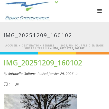
IMG_20251209_160102
ACCUEIL
»
DESTINATION TERRILS II : 2026, UN SOUFFLE D’ÉNERGIE
SUR LES TERRILS
»
IMG_20251209_160102
IMG_20251209_160102
By
Antonella Galione
Posted
janvier 29, 2026
In
0