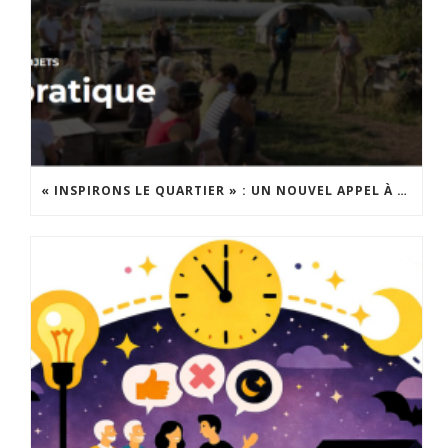
« INSPIRONS LE QUARTIER » : UN NOUVEL APPEL À PROJETS EST LANCÉ !