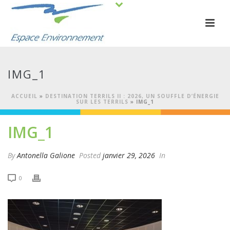
IMG_1
ACCUEIL
»
DESTINATION TERRILS II : 2026, UN SOUFFLE D’ÉNERGIE
SUR LES TERRILS
»
IMG_1
IMG_1
By
Antonella Galione
Posted
janvier 29, 2026
In
0