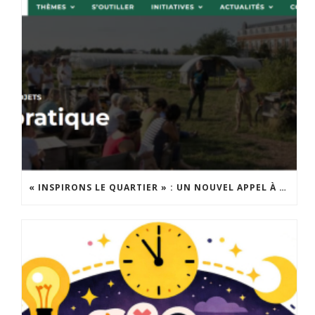
« INSPIRONS LE QUARTIER » : UN NOUVEL APPEL À PROJETS EST LANCÉ !