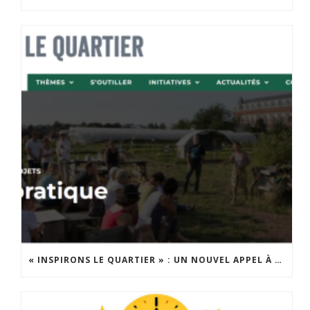
« INSPIRONS LE QUARTIER » : UN NOUVEL APPEL À PROJETS EST LANCÉ !