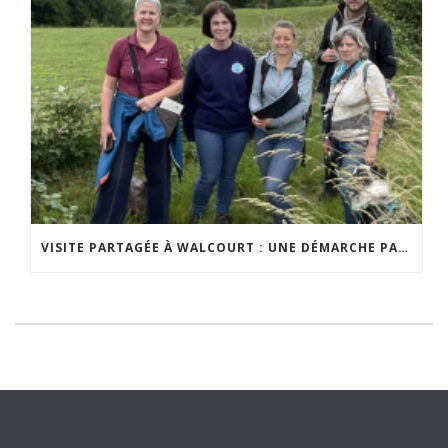
VISITE PARTAGÉE À WALCOURT : UNE DÉMARCHE PARTICIPATIVE ANIMÉE PAR ESPACE ENVIRONNEMENT