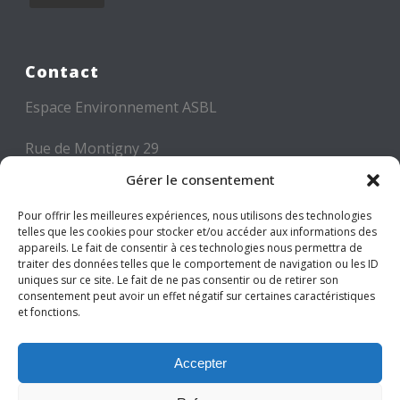
Contact
Espace Environnement ASBL
Rue de Montigny 29
6000 CHARLEROI
Gérer le consentement
Tél: +32 71 300 300
Pour offrir les meilleures expériences, nous utilisons des technologies
telles que les cookies pour stocker et/ou accéder aux informations des
Mail: info@espace-environnement.be
appareils. Le fait de consentir à ces technologies nous permettra de
traiter des données telles que le comportement de navigation ou les ID
TVA BE 0416.116.340
uniques sur ce site. Le fait de ne pas consentir ou de retirer son
consentement peut avoir un effet négatif sur certaines caractéristiques
et fonctions.
Suivez-nous
Accepter