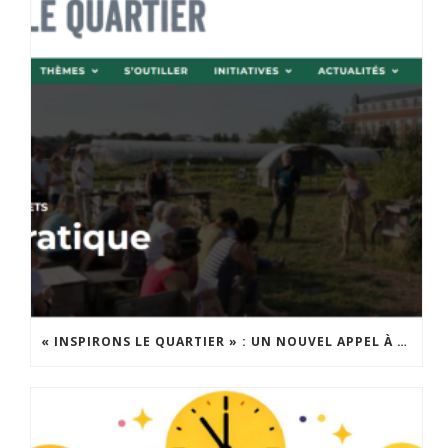
« INSPIRONS LE QUARTIER » : UN NOUVEL APPEL À PROJETS EST LANCÉ !