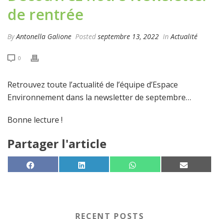
de rentrée
By
Antonella Galione
Posted
septembre 13, 2022
In
Actualité
0
Retrouvez toute l’actualité de l’équipe d’Espace
Environnement dans la newsletter de septembre…
Bonne lecture !
Partager l'article
SHARE ON
SHARE ON
SHARE ON
SHARE 
FACEBOOK
LINKEDIN
WHATSAPP
EMAIL
RECENT POSTS