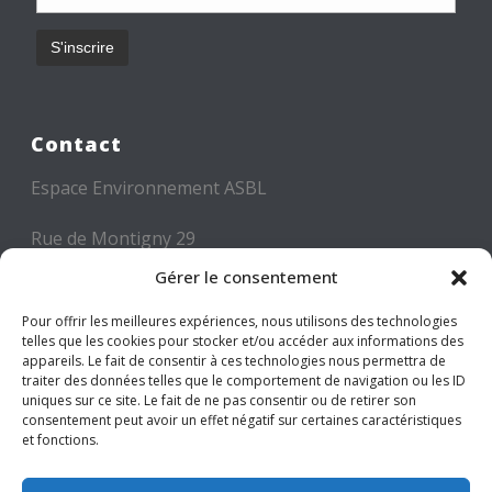
Contact
Espace Environnement ASBL
Rue de Montigny 29
6000 CHARLEROI
Gérer le consentement
Tél: +32 71 300 300
Pour offrir les meilleures expériences, nous utilisons des technologies
telles que les cookies pour stocker et/ou accéder aux informations des
Mail: info@espace-environnement.be
appareils. Le fait de consentir à ces technologies nous permettra de
traiter des données telles que le comportement de navigation ou les ID
TVA BE 0416.116.340
uniques sur ce site. Le fait de ne pas consentir ou de retirer son
consentement peut avoir un effet négatif sur certaines caractéristiques
et fonctions.
Suivez-nous