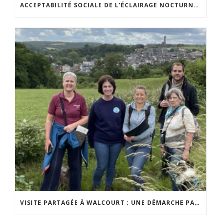
ACCEPTABILITÉ SOCIALE DE L’ÉCLAIRAGE NOCTURNE : LE REPLAY EST DISPONIBLE
VISITE PARTAGÉE À WALCOURT : UNE DÉMARCHE PARTICIPATIVE ANIMÉE PAR ESPACE ENVIRONNEMENT