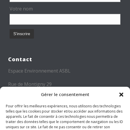
Votre nom
Contact
Espace Environnement ASBL
Rue de Montigny 29
6000 CHARLEROI
Gérer le consentement
Tél: +32 71 300 300
Pour offrir les meilleures expériences, nous utilisons des technologies
telles que les cookies pour stocker et/ou accéder aux informations des
Mail: info@espace-environnement.be
appareils. Le fait de consentir à ces technologies nous permettra de
traiter des données telles que le comportement de navigation ou les ID
TVA BE 0416.116.340
uniques sur ce site. Le fait de ne pas consentir ou de retirer son