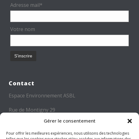
Adresse mail*
Votre nom
Contact
Espace Environnement ASBL
Rue de Montigny 29
6000 CHARLEROI
Gérer le consentement
Tél: +32 71 300 300
Pour offrir les meilleures expériences, nous utilisons des technologies
telles que les cookies pour stocker et/ou accéder aux informations des