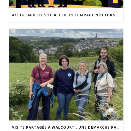
ACCEPTABILITÉ SOCIALE DE L’ÉCLAIRAGE NOCTURNE : LE REPLAY EST DISPONIBLE
VISITE PARTAGÉE À WALCOURT : UNE DÉMARCHE PARTICIPATIVE ANIMÉE PAR ESPACE ENVIRONNEMENT