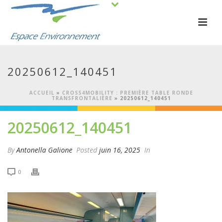
20250612_140451
ACCUEIL
»
CROSS4MOBILITY : PREMIÈRE TABLE RONDE
TRANSFRONTALIÈRE
»
20250612_140451
20250612_140451
By
Antonella Galione
Posted
juin 16, 2025
In
0