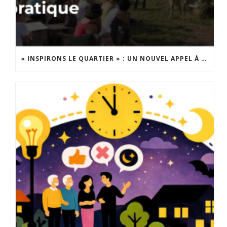
« INSPIRONS LE QUARTIER » : UN NOUVEL APPEL À PROJETS EST LANCÉ !