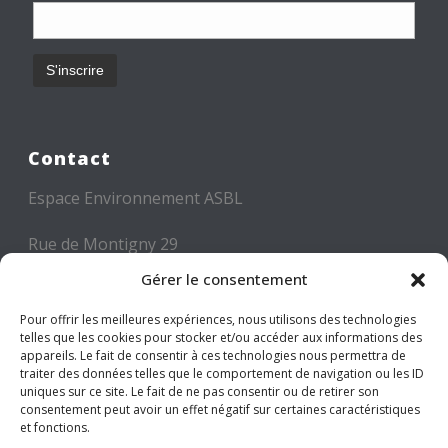
Contact
Espace Environnement ASBL
Rue de Montigny 29
6000 CHARLEROI
Gérer le consentement
Tél: +32 71 300 300
Pour offrir les meilleures expériences, nous utilisons des technologies
telles que les cookies pour stocker et/ou accéder aux informations des
Mail: info@espace-environnement.be
appareils. Le fait de consentir à ces technologies nous permettra de
traiter des données telles que le comportement de navigation ou les ID
TVA BE 0416.116.340
uniques sur ce site. Le fait de ne pas consentir ou de retirer son
consentement peut avoir un effet négatif sur certaines caractéristiques
et fonctions.