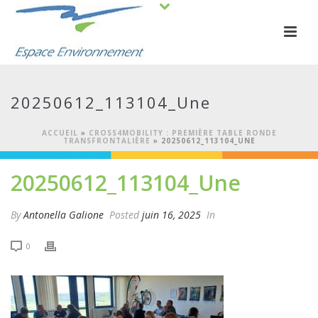
20250612_113104_Une
ACCUEIL
»
CROSS4MOBILITY : PREMIÈRE TABLE RONDE
TRANSFRONTALIÈRE
»
20250612_113104_UNE
20250612_113104_Une
By
Antonella Galione
Posted
juin 16, 2025
In
0