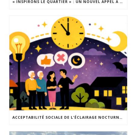
« INSPIRONS LE QUARTIER » : UN NOUVEL APPEL À PROJETS EST LANCÉ !
ACCEPTABILITÉ SOCIALE DE L’ÉCLAIRAGE NOCTURNE : LE REPLAY EST DISPONIBLE