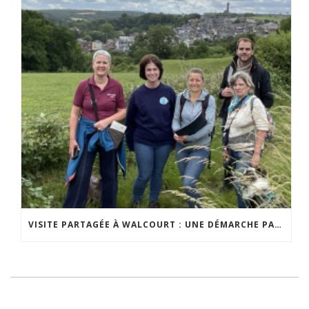
VISITE PARTAGÉE À WALCOURT : UNE DÉMARCHE PARTICIPATIVE ANIMÉE PAR ESPACE ENVIRONNEMENT