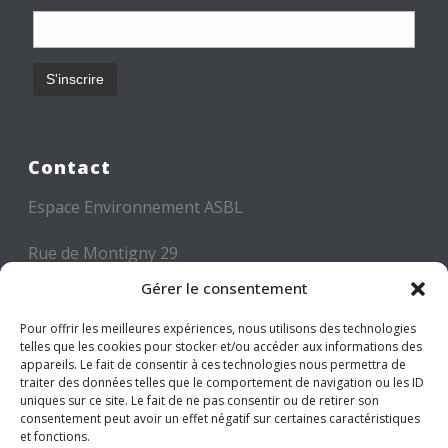
Contact
Espace Environnement ASBL
Rue de Montigny 29
6000 CHARLEROI
Gérer le consentement
Tél: +32 71 300 300
Pour offrir les meilleures expériences, nous utilisons des technologies
telles que les cookies pour stocker et/ou accéder aux informations des
Mail: info@espace-environnement.be
appareils. Le fait de consentir à ces technologies nous permettra de
traiter des données telles que le comportement de navigation ou les ID
TVA BE 0416.116.340
uniques sur ce site. Le fait de ne pas consentir ou de retirer son
consentement peut avoir un effet négatif sur certaines caractéristiques
et fonctions.