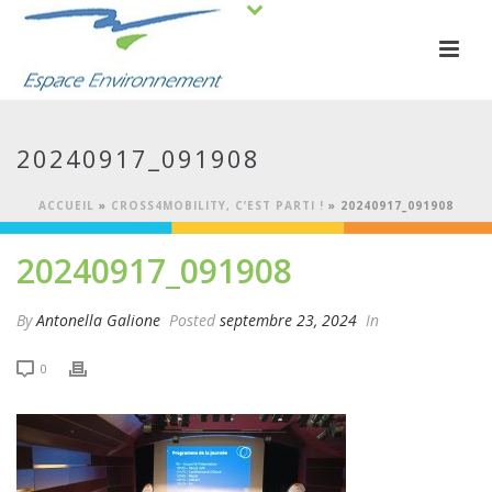
20240917_091908
ACCUEIL
»
CROSS4MOBILITY, C’EST PARTI !
»
20240917_091908
20240917_091908
By
Antonella Galione
Posted
septembre 23, 2024
In
0