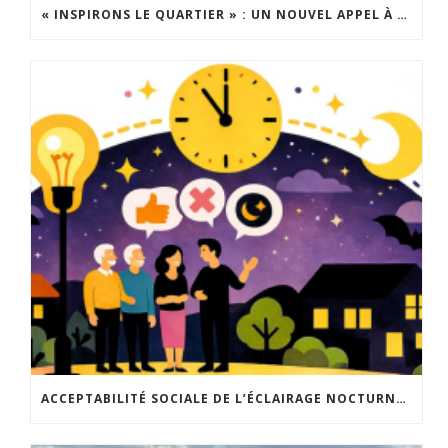
« INSPIRONS LE QUARTIER » : UN NOUVEL APPEL À PROJETS EST LANCÉ !
ACCEPTABILITÉ SOCIALE DE L’ÉCLAIRAGE NOCTURNE : LE REPLAY EST DISPONIBLE