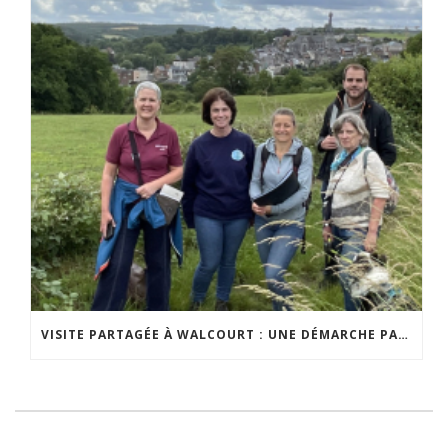
VISITE PARTAGÉE À WALCOURT : UNE DÉMARCHE PARTICIPATIVE ANIMÉE PAR ESPACE ENVIRONNEMENT