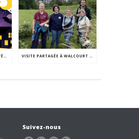
ACCEPTABILITÉ SOCIALE DE L’ÉCLAIRAGE NOCTURNE : LE REPLAY EST DISPONIBLE
VISITE PARTAGÉE À WALCOURT : UNE DÉMARCHE PARTICIPATIVE ANIMÉE PAR ESPACE ENVIRONNEMENT
Suivez-nous