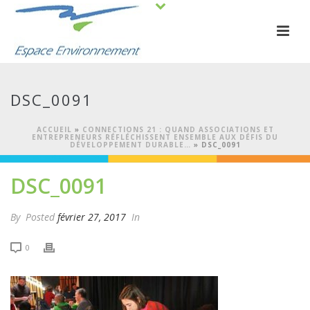
DSC_0091
ACCUEIL
»
CONNECTIONS 21 : QUAND ASSOCIATIONS ET
ENTREPRENEURS RÉFLÉCHISSENT ENSEMBLE AUX DÉFIS DU
DÉVELOPPEMENT DURABLE…
»
DSC_0091
DSC_0091
By
Posted
février 27, 2017
In
0