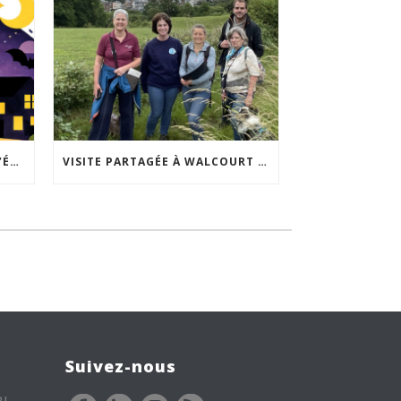
ACCEPTABILITÉ SOCIALE DE L’ÉCLAIRAGE NOCTURNE : LE REPLAY EST DISPONIBLE
VISITE PARTAGÉE À WALCOURT : UNE DÉMARCHE PARTICIPATIVE ANIMÉE PAR ESPACE ENVIRONNEMENT
Suivez-nous