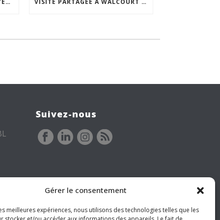
ACCEPTABILITÉ SOCIALE DE L’ÉCLAIRAGE NOCTURNE : LE REPLAY EST DISPONIBLE
VISITE PARTAGÉE À WALCOURT : UNE DÉMARCHE PARTICIPATIVE ANIMÉE PAR ESPACE ENVIRONNEMENT
Suivez-nous
BL
Gérer le consentement
les meilleures expériences, nous utilisons des technologies telles que les
r stocker et/ou accéder aux informations des appareils. Le fait de