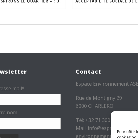
« INSPIRONS LE QUARTIER » : UN NOUVEL APPEL À PROJETS EST LANCÉ !
wsletter
Contact
Espace Environnement AS
esse mail*
Rue de Montigny 29
6000 CHARLEROI
tre nom
Tél: +32 71 300 300
Mail: info@espace-
Pour offrir 
environnement.be
cookies pou