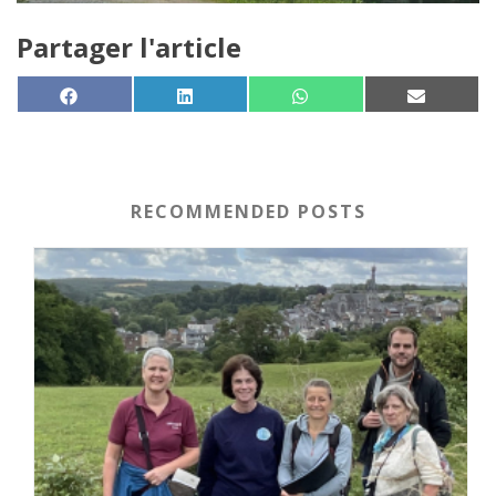
Partager l'article
SHARE ON
SHARE ON
SHARE ON
SHARE 
FACEBOOK
LINKEDIN
WHATSAPP
EMAIL
RECOMMENDED POSTS