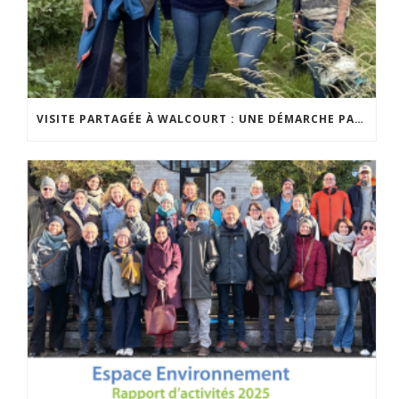
VISITE PARTAGÉE À WALCOURT : UNE DÉMARCHE PARTICIPATIVE ANIMÉE PAR ESPACE ENVIRONNEMENT