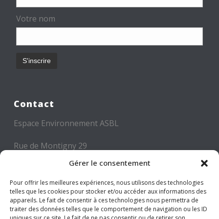
Votre nom
Contact
Espace Environnement ASBL
Rue de Montigny 29
6000 CHARLEROI
Gérer le consentement
Tél: +32 71 300 300
Pour offrir les meilleures expériences, nous utilisons des technologies
telles que les cookies pour stocker et/ou accéder aux informations des
Mail: info@espace-environnement.be
appareils. Le fait de consentir à ces technologies nous permettra de
traiter des données telles que le comportement de navigation ou les ID
TVA BE 0416.116.340
uniques sur ce site. Le fait de ne pas consentir ou de retirer son