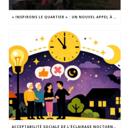
« INSPIRONS LE QUARTIER » : UN NOUVEL APPEL À PROJETS EST LANCÉ !
ACCEPTABILITÉ SOCIALE DE L’ÉCLAIRAGE NOCTURNE : LE REPLAY EST DISPONIBLE