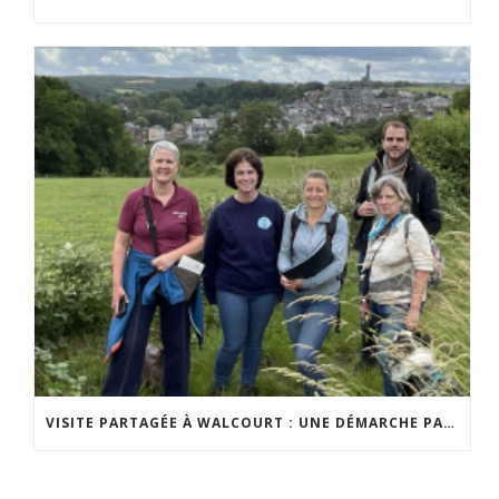
VISITE PARTAGÉE À WALCOURT : UNE DÉMARCHE PARTICIPATIVE ANIMÉE PAR ESPACE ENVIRONNEMENT