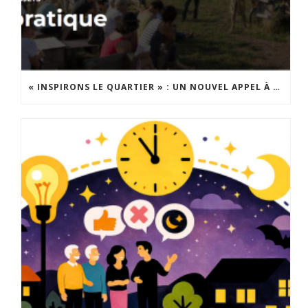
« INSPIRONS LE QUARTIER » : UN NOUVEL APPEL À PROJETS EST LANCÉ !