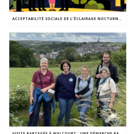
ACCEPTABILITÉ SOCIALE DE L’ÉCLAIRAGE NOCTURNE : LE REPLAY EST DISPONIBLE
VISITE PARTAGÉE À WALCOURT : UNE DÉMARCHE PARTICIPATIVE ANIMÉE PAR ESPACE ENVIRONNEMENT