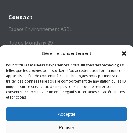
Contact
Espace Environnement ASBL
Rue de Montigny 29
6000 CHARLEROI
Gérer le consentement
Tél: +32 71 300 300
Pour offrir les meilleures expériences, nous utilisons des technologies
telles que les cookies pour stocker et/ou accéder aux informations des
Mail: info@espace-environnement.be
appareils. Le fait de consentir à ces technologies nous permettra de
traiter des données telles que le comportement de navigation ou les ID
TVA BE 0416.116.340
uniques sur ce site. Le fait de ne pas consentir ou de retirer son
consentement peut avoir un effet négatif sur certaines caractéristiques
et fonctions.
Suivez-nous
Accepter
Refuser