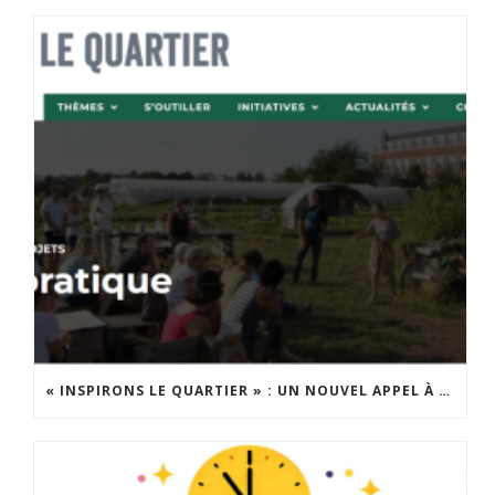
« INSPIRONS LE QUARTIER » : UN NOUVEL APPEL À PROJETS EST LANCÉ !