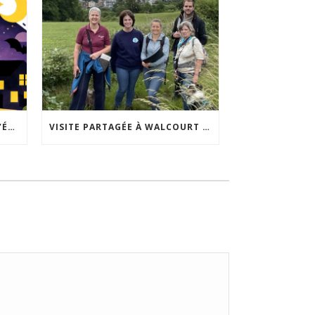
ACCEPTABILITÉ SOCIALE DE L’ÉCLAIRAGE NOCTURNE : LE REPLAY EST DISPONIBLE
VISITE PARTAGÉE À WALCOURT : UNE DÉMARCHE PARTICIPATIVE ANIMÉE PAR ESPACE ENVIRONNEMENT