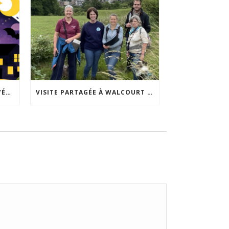
ACCEPTABILITÉ SOCIALE DE L’ÉCLAIRAGE NOCTURNE : LE REPLAY EST DISPONIBLE
VISITE PARTAGÉE À WALCOURT : UNE DÉMARCHE PARTICIPATIVE ANIMÉE PAR ESPACE ENVIRONNEMENT