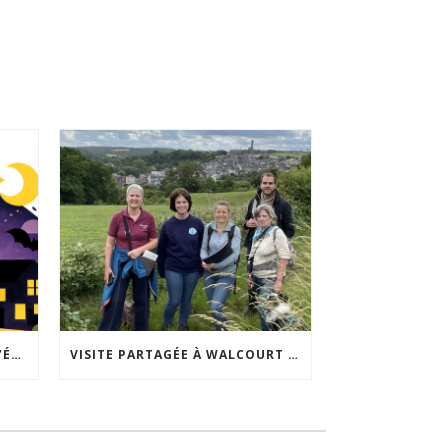
ACCEPTABILITÉ SOCIALE DE L’ÉCLAIRAGE NOCTURNE : LE REPLAY EST DISPONIBLE
VISITE PARTAGÉE À WALCOURT : UNE DÉMARCHE PARTICIPATIVE ANIMÉE PAR ESPACE ENVIRONNEMENT