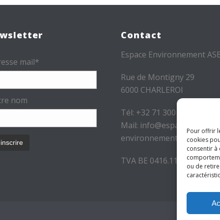
wsletter
Contact
Espace Environnement AS
esse mail*
Rue de Montigny 29
6000 CHARLEROI
tre nom
Tél: +32 71 300 300
Mail: info@espace-
Pour offrir 
environnement.be
cookies pou
consentir à
comportement
TVA BE 0416.116.340
ou de retire
caractéristi
Ac